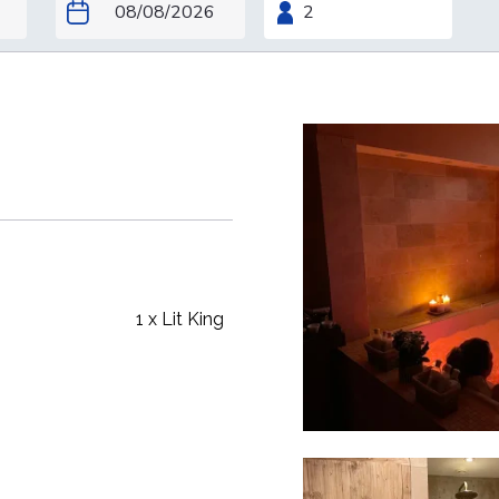
sephine
1 x Lit King
bien-être !
reux, venez profiter des
duo.
ication 100% française,