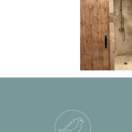
 et...
bains