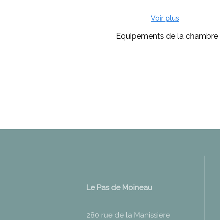
est adapté aux exigences d'ergonomie
Voir plus
Equipements de la chambre
Sèche-cheveux dans les salles de 
Le Pas de Moineau
280 rue de la Manissiere