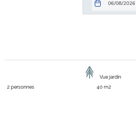
La Bulle de Jo
Vue jardin
2 personnes
40 m2
Venez vous ressourcer dans notre espace 
Dans un environnement apaisant, authentique et chaleu
bienfaits de la balnéothérapie en 
Le profil anatomique de la baignoire balnéo, de fabr