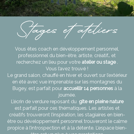
Stages et ateliers
Vous êtes coach en développement personnel,
professionnel du bien-être, artiste, créatif… et
recherchez un lieu pour votre
atelier ou stage
.
Vous l’avez trouvé !
Le grand salon, chauffé en hiver et ouvert sur l’extérieur
en été avec vue imprenable sur les montagnes du
Bugey, est parfait pour
accueillir 14 personnes
à la
journée.
L’écrin de verdure reposant du
gîte en
pleine nature
est parfait pour ces thématiques. Les artistes et
créatifs trouveront l’inspiration, les stagiaires en bien-
être ou développement personnel trouveront le calme
propice à l’introspection et à la détente. L’espace bien-