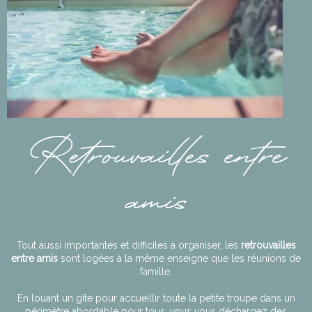
Retrouvailles entre
amis
Tout aussi importantes et difficiles à organiser, les
retrouvailles
entre amis
sont logées à la même enseigne que les réunions de
famille.
En louant un gîte pour accueillir toute la petite troupe dans un
périmètre abordable pour tous, vous vous déchargez des