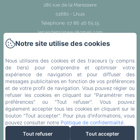
280 rue de la Manissiere
01680 - Lhuis
Téléphone: 07 86 46 65 15
lepasdemoineau@gmail.com
Notre site utilise des cookies
Nous utilisons des cookies et des traceurs (y compris
de tiers) pour comprendre et optimiser votre
Nous trouver
expérience de navigation et pour diffuser des
messages publicitaires en fonction de vos préférences
Mentions légales
et de votre profil de navigation. Vous pouvez régler ou
refuser les cookies en cliquant sur "Paramétrer mes
préférences" ou "Tout refuser". Vous pouvez
EN
FR
également accepter tous les cookies en cliquant sur le
bouton "Tout accepter". Pour plus d'informations, vous
pouvez consulter notre
Politique de confidentialité
.
Créé par Amenitiz
Tout refuser
Tout accepter